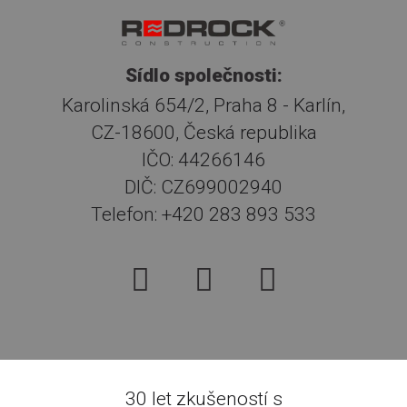
Sídlo společnosti:
Karolinská 654/2, Praha 8 - Karlín,
CZ-18600, Česká republika
IČO: 44266146
DIČ: CZ699002940
Telefon: +420 283 893 533
30 let zkušeností s