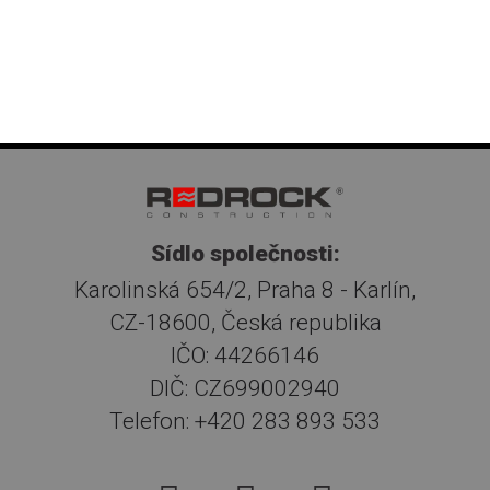
Sídlo společnosti:
Karolinská 654/2, Praha 8 - Karlín,
CZ-18600, Česká republika
IČO: 44266146
DIČ: CZ699002940
Telefon: +420 283 893 533