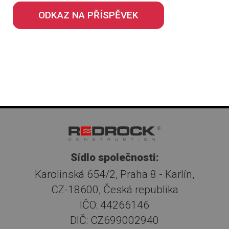
ODKAZ NA PŘÍSPĚVEK
Sídlo společnosti:
Karolinská 654/2, Praha 8 - Karlín,
CZ-18600, Česká republika
IČO: 44266146
DIČ: CZ699002940