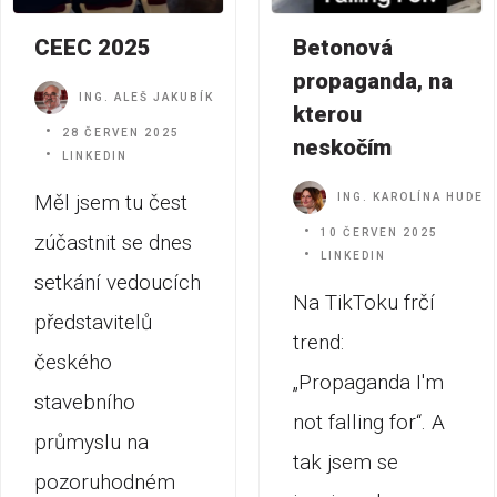
CEEC 2025
Betonová
propaganda, na
ING. ALEŠ JAKUBÍK
kterou
28 ČERVEN 2025
neskočím
LINKEDIN
Měl jsem tu čest
ING. KAROLÍNA HUDEC
10 ČERVEN 2025
zúčastnit se dnes
LINKEDIN
setkání vedoucích
Na TikToku frčí
představitelů
trend:
českého
„Propaganda I'm
stavebního
not falling for“. A
průmyslu na
tak jsem se
pozoruhodném