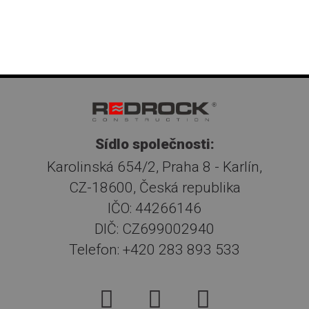
Sídlo společnosti:
Karolinská 654/2, Praha 8 - Karlín,
CZ-18600, Česká republika
IČO: 44266146
DIČ: CZ699002940
Telefon: +420 283 893 533