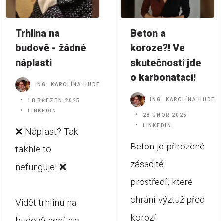
Trhlina na
Beton a
budově - žádné
koroze?! Ve
náplasti
skutečnosti jde
o karbonataci!
ING. KAROLÍNA HUDEC JAKUBÍKOVÁ
ING. KAROLÍNA HUDEC
18 BŘEZEN 2025
LINKEDIN
28 ÚNOR 2025
LINKEDIN
❌ Náplast? Tak
Beton je přirozeně
takhle to
zásadité
nefunguje! ❌
prostředí, které
chrání výztuž před
Vidět trhlinu na
korozí.
budově není nic