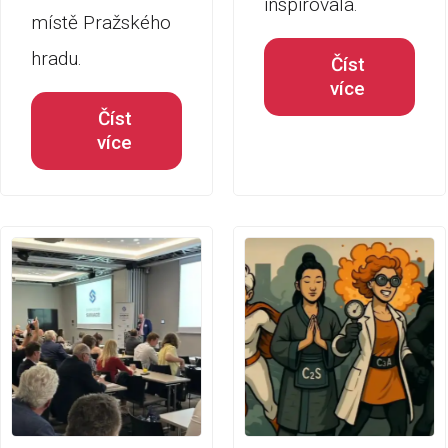
inspirovala.
místě Pražského
hradu.
Číst
více
Číst
více