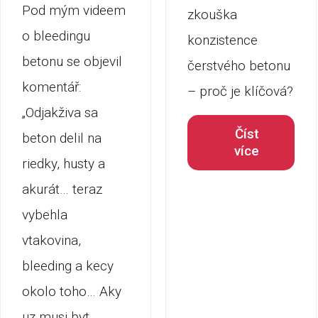
Pod mým videem
zkouška
o bleedingu
konzistence
betonu se objevil
čerstvého betonu
komentář:
– proč je klíčová?
„Odjakživa sa
Číst
beton delil na
více
riedky, husty a
akurát… teraz
vybehla
vtakovina,
bleeding a kecy
okolo toho… Aky
uz musi byt