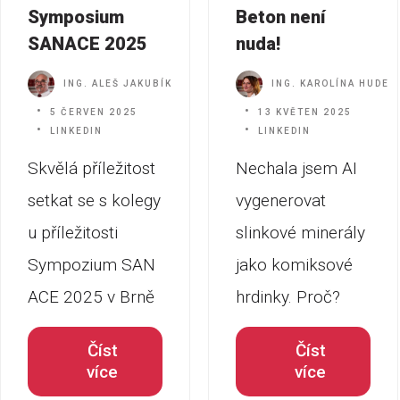
Symposium
Beton není
SANACE 2025
nuda!
ING. ALEŠ JAKUBÍK
ING. KAROLÍNA HUDEC
5 ČERVEN 2025
13 KVĚTEN 2025
LINKEDIN
LINKEDIN
Skvělá příležitost
Nechala jsem AI
setkat se s kolegy
vygenerovat
u příležitosti
slinkové minerály
Sympozium SAN
jako komiksové
ACE 2025 v Brně
hrdinky. Proč?
Číst
Číst
více
více