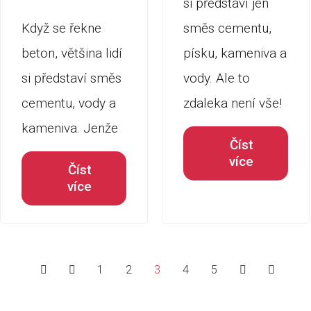
si představí jen
Když se řekne
směs cementu,
beton, většina lidí
písku, kameniva a
si představí směs
vody. Ale to
cementu, vody a
zdaleka není vše!
kameniva. Jenže
Číst
více
Číst
více
1
2
3
4
5