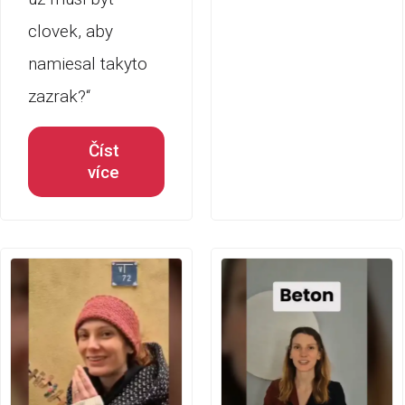
clovek, aby
namiesal takyto
zazrak?“
Číst
více